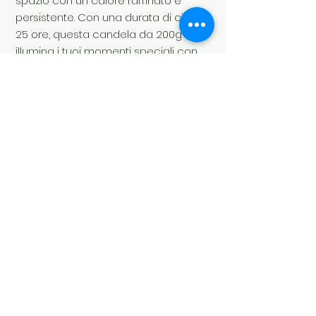
spazio con un calore raffinato e
persistente. Con una durata di circa
25 ore, questa candela da 200g
illumina i tuoi momenti speciali con
un profumo esclusivo e
indimenticabile.
Soul's Spirit
Via Camara 24
6932 Breganzona (CH)