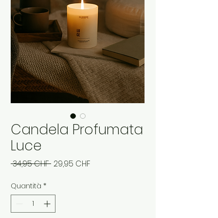
Candela Profumata
Luce
Prezzo
Prezzo
 34,95 CHF 
29,95 CHF
regolare
scontato
Quantità
*