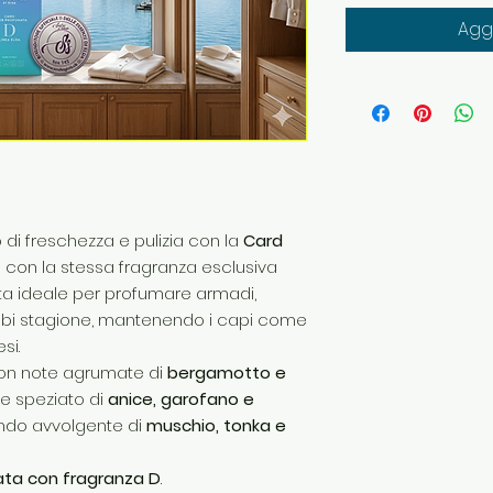
Aggi
 di freschezza e pulizia con la
Card
ta con la stessa fragranza esclusiva
elta ideale per profumare armadi,
ambi stagione, mantenendo i capi come
si.
 con note agrumate di
bergamotto e
e speziato di
anice, garofano e
ondo avvolgente di
muschio, tonka e
ata con fragranza D
.