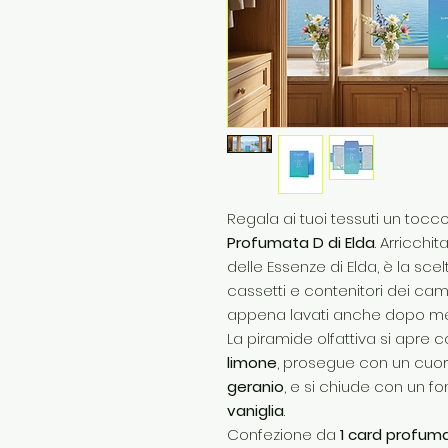
Regala ai tuoi tessuti un tocco
Profumata D di Elda
. Arricchi
delle Essenze di Elda, è la sc
cassetti e contenitori dei c
appena lavati anche dopo me
La piramide olfattiva si apre
limone
, prosegue con un cuor
geranio
, e si chiude con un f
vaniglia
.
Confezione da
1 card profum