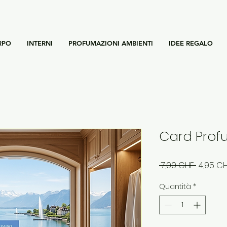
RPO
INTERNI
PROFUMAZIONI AMBIENTI
IDEE REGALO
Card Prof
Prezzo
 7,00 CHF 
4,95 C
regolar
Quantità
*