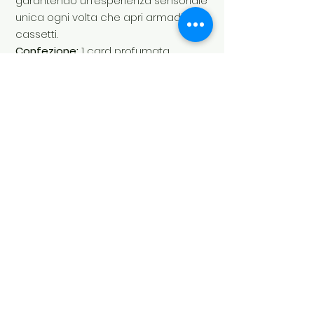
garantendo un’esperienza sensoriale
unica ogni volta che apri armadi e
cassetti.
Confezione:
1 card profumata
SKU:
LA00119CA
Profumazione:
Floreale, Fresca
Soul's Spirit
Via Camara 24
6932 Breganzona (CH)