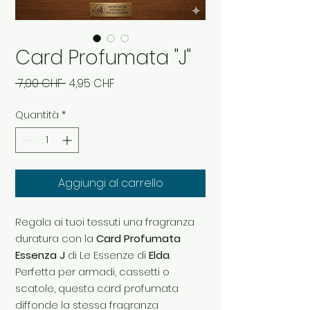
Card Profumata "J"
Prezzo
Prezzo
 7,00 CHF 
4,95 CHF
regolare
scontato
Quantità
*
Aggiungi al carrello
Regala ai tuoi tessuti una fragranza
duratura con la
Card Profumata
Essenza J
di Le Essenze di
Elda
.
Perfetta per armadi, cassetti o
scatole, questa card profumata
diffonde la stessa fragranza