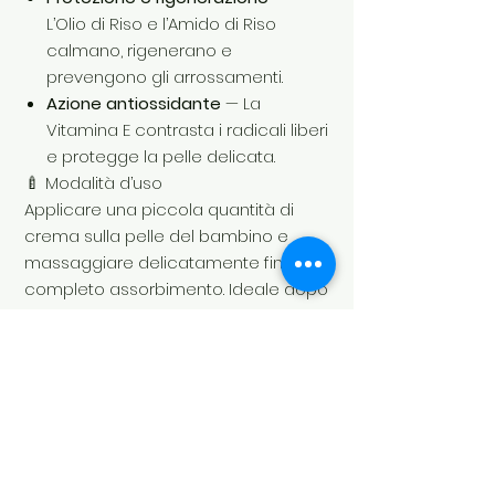
L’Olio di Riso e l’Amido di Riso
calmano, rigenerano e
prevengono gli arrossamenti.
Azione antiossidante
— La
Vitamina E contrasta i radicali liberi
e protegge la pelle delicata.
🍼 Modalità d’uso
Applicare una piccola quantità di
crema sulla pelle del bambino e
massaggiare delicatamente fino a
completo assorbimento. Ideale dopo
il bagnetto o ogni volta che la pelle
necessita di idratazione e protezione.
🌿 Ingredienti e sicurezza
Senza parabeni, PEG, petrolati,
materie prime di origine animale,
lanolina.