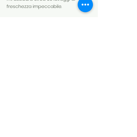
freschezza impeccabile.
Capacità
1000 ml
Soul's Spirit
Via Camara 24
6932 Breganzona (CH)
+41 ( 0 ) 797160676