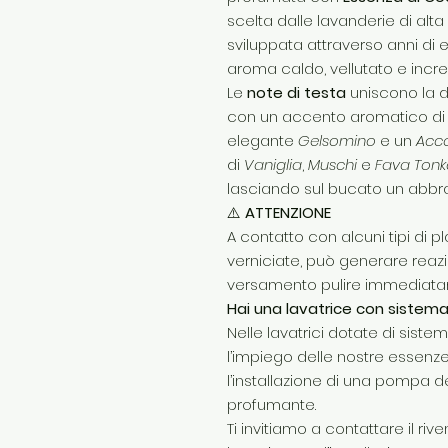
scelta dalle lavanderie di alta 
sviluppata attraverso anni di 
aroma caldo, vellutato e incre
Le
note di testa
uniscono la d
con un accento aromatico d
elegante
Gelsomino
e un
Acc
di
Vaniglia
,
Muschi
e
Fava Tonk
lasciando sul bucato un abbr
⚠️
ATTENZIONE
A contatto con alcuni tipi di p
verniciate, può generare reazio
versamento pulire immediatame
Hai una lavatrice con sistem
Nelle lavatrici dotate di sist
l’impiego delle nostre essen
l’installazione di una pompa 
profumante.
Ti invitiamo a contattare il riv