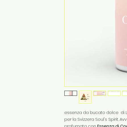
essenza da bucato dolce di Le 
per la Svizzera Soul's Spirit. A
profumata con
Essenza di Co