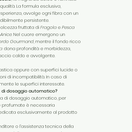
qualità. La formula esclusiva,
esperienza, avvolge ogni fibra con un
dibilmente persistente.
olcezza fruttata di
Fragola
e
Pesca
i
Anice
. Nel cuore emergono un
ordo Gourmand
, mentre il fondo ricco
a
dona profondità e morbidezza,
accio caldo e avvolgente.
lastica oppure con superfici lucide o
ni di incompatibilità. In caso di
nte le superfici interessate.
a di dosaggio automatico?
ema di dosaggio automatico, per
ze profumate è necessaria
dedicata esclusivamente al prodotto
enditore o l’assistenza tecnica della