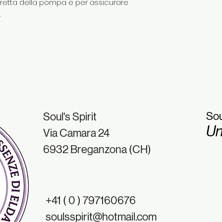
corretta della pompa e per assicurare
.
Sou
Soul's Spirit
Un
Via Camara 24
6932 Breganzona (CH)
+41 ( 0 ) 797160676
soulsspirit@hotmail.com