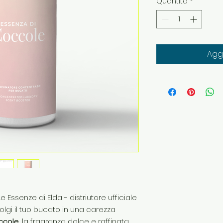
Quantità
*
Aggi
Essenze di Elda - distriutore ufficiale
vvolgi il tuo bucato in una carezza
ccole
, la fragranza dolce e raffinata