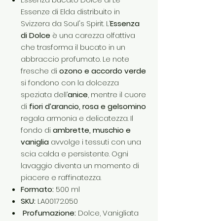
Essenze di Elda distribuito in
Svizzera da Soul's Spirit. L’
Essenza
di Dolce
è una carezza olfattiva
che trasforma il bucato in un
abbraccio profumato. Le note
fresche di
ozono e accordo verde
si fondono con la dolcezza
speziata dell’
anice
, mentre il cuore
di
fiori d’arancio, rosa e gelsomino
regala armonia e delicatezza. Il
fondo di
ambrette, muschio e
vaniglia
avvolge i tessuti con una
scia calda e persistente. Ogni
lavaggio diventa un momento di
piacere e raffinatezza.
Formato:
500 ml
SKU:
LA00172.050
Profumazione:
Dolce, Vanigliata