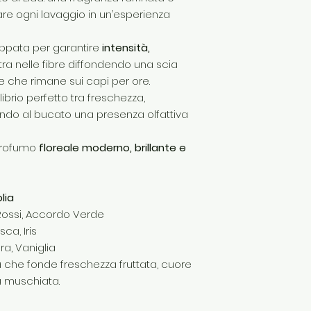
re ogni lavaggio in un’esperienza
uppata per garantire
intensità,
tra nelle fibre diffondendo una scia
e che rimane sui capi per ore.
ibrio perfetto tra freschezza,
ando al bucato una presenza olfattiva
 profumo
floreale moderno, brillante e
lia
 Rossi, Accordo Verde
ca, Iris
a, Vaniglia
he fonde freschezza fruttata, cuore
à muschiata.