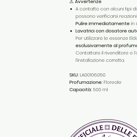
⚠️
Avvertenze
A contatto con alcuni tipi di
possono verificarsi reazioni 
Pulire immediatamente
in 
Lavatrici con dosatore au
Per utilizzare le essenze E
esclusivamente al profum
Contattare il rivenditore o l
l’installazione corretta.
SKU:
LA00106.050
Profumazione:
Floreale
Capacità:
500 ml