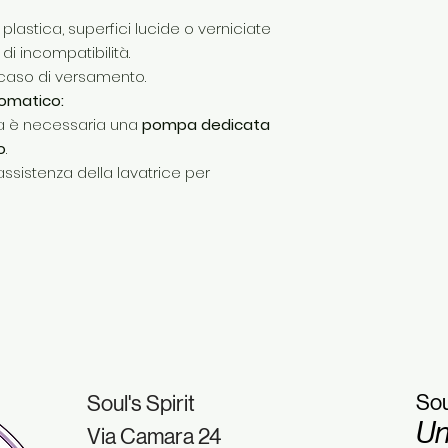
 plastica, superfici lucide o verniciate
di incompatibilità.
caso di versamento.
tomatico:
lda è necessaria una
pompa dedicata
o
.
’assistenza della lavatrice per
Sou
Soul's Spirit
Un
Via Camara 24