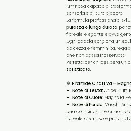
luminosa capace di trasforma
sensoriale di puro piacere.
La formula professionale, svil
purezza e lunga durata
, pene
floreale elegante e avvolgent
Ogni goccia sprigiona un equil
dolcezza e femminilità, regal
che non passa inosservata.
Perfetta per chi desidera un
sofisticato
.
🌼
Piramide Olfattiva – Magno
Note di Testa:
Anice, Frutti
Note di Cuore:
Magnolia, Pes
Note di Fondo:
Muschi, Ambr
Una combinazione armoniosa c
floreale cremoso e profondit