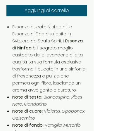
Aggiungi al carrello
Essenza bucato Ninfea di Le
Essenze di Elda distribuito in
Svizzera da Soul's Spirit. L’
Essenza
di Ninfea
è il segreto meglio
custodito delle lavanderie di alta
qualità. La sua formula esclusiva
trasforma il bucato in una sinfonia
di freschezza e pulizia che
permea ogni fibra, lasciando un
aroma avvolgente e duraturo.
Note di testa:
B
iancospino, Ribes
Nero, Mandarino
Note di cuore:
V
ioletta, Opoponax,
Gelsomino
Note di fondo:
V
aniglia, Muschio