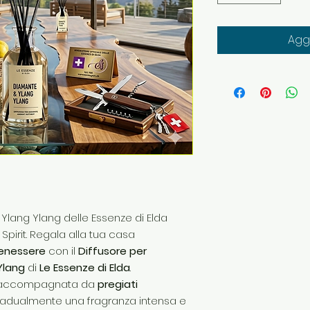
Aggi
lang Ylang delle Essenze di Elda
s Spirit. Regala alla tua casa
enessere
con il
Diffusore per
Ylang
di
Le Essenze di Elda
.
ro, accompagnata da
pregiati
gradualmente una fragranza intensa e