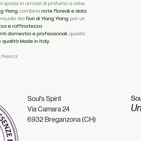
 spazio in un’oasi di profumo e relax.
g Ylang
combina
note floreali e dolci
,
ensuale dei
fiori di Ylang Ylang
, per un
za e raffinatezza
.
ti domestici e professionali
, questo
e qualità Made in Italy
.
, Fresca
Sou
Soul's Spirit
Un
Via Camara 24
6932 Breganzona (CH)