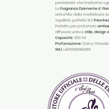
persistente che trasforma ogni
La
fragranza Diamante & Ylan
arricchite dalla morbidezza s
equilibrio perfetto tra
freschez
Perfetto per profumare
ambien
diffusore unisce
stile, design 
Capacità:
250 ml
Profumazione:
Dolce, Floreale
SKU:
LA00130DBA.050