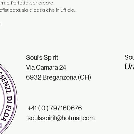
orme. Perfetta per creare
sticata, sia a casa che in ufficio.
ml
Sou
Soul's Spirit
Un
Via Camara 24
6932 Breganzona (CH)
+41 ( 0 ) 797160676
soulsspirit@hotmail.com