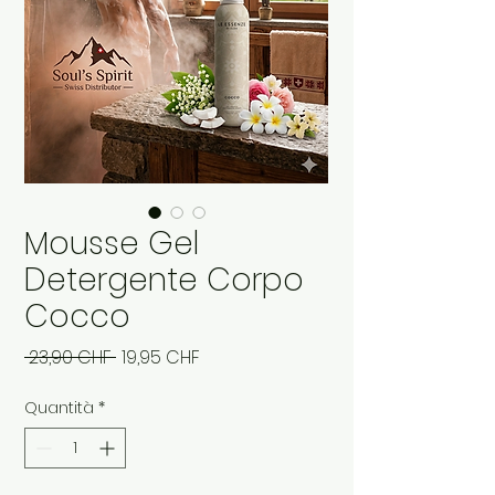
Mousse Gel
Detergente Corpo
Cocco
Prezzo
Prezzo
 23,90 CHF 
19,95 CHF
regolare
scontato
Quantità
*