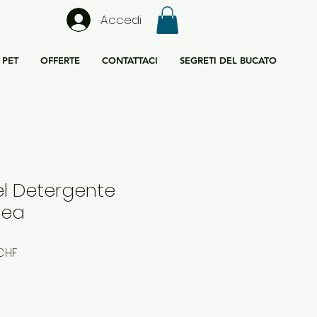
Accedi
PET
OFFERTE
CONTATTACI
SEGRETI DEL BUCATO
l Detergente
fea
Prezzo
 CHF
are
scontato