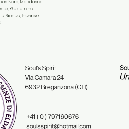
ibes Nero, Mandarino
onax, Gelsomino
io Bianco, Incenso
a
Sou
Soul's Spirit
Un
Via Camara 24
6932 Breganzona (CH)
+41 ( 0 ) 797160676
soulsspirit@hotmail.com