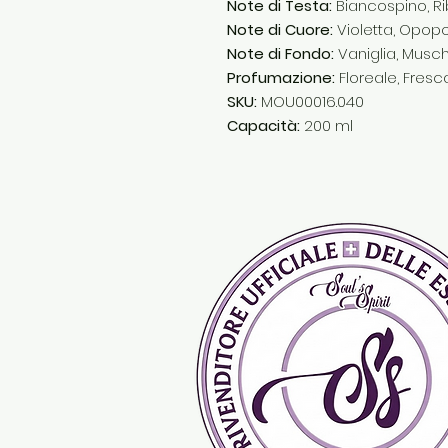
Note di Testa:
Biancospino, R
Note di Cuore:
Violetta, Opop
Note di Fondo:
Vaniglia, Musch
Profumazione:
Floreale, Fresc
SKU:
MOU00016.040
Capacità:
200 ml