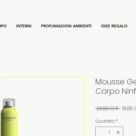
RPO
INTERNI
PROFUMAZIONI AMBIENTI
IDEE REGALO
Mousse Ge
Corpo Nin
Prezzo
 23,90 CHF 
19,95
regol
Quantità
*