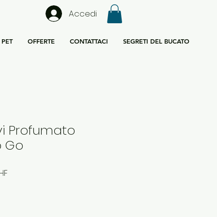
Accedi
PET
OFFERTE
CONTATTACI
SEGRETI DEL BUCATO
vi Profumato
o Go
Prezzo
HF
re
scontato