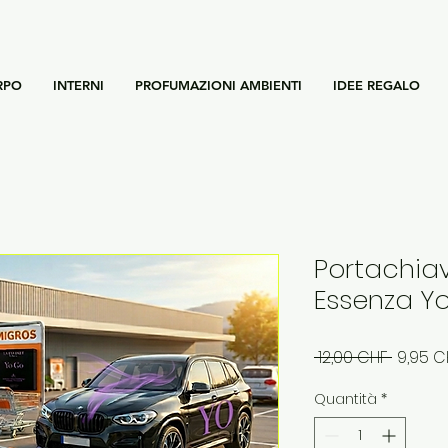
RPO
INTERNI
PROFUMAZIONI AMBIENTI
IDEE REGALO
Portachia
Essenza Y
Prezzo
 12,00 CHF 
9,95 C
regola
Quantità
*