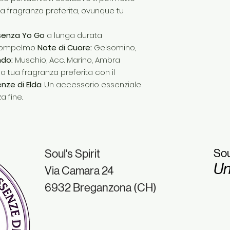
a fragranza preferita, ovunque tu
senza Yo Go
a lunga durata
 Pompelmo
Note di Cuore:
Gelsomino,
ndo:
Muschio, Acc. Marino, Ambra
la tua fragranza preferita con il
nze di Elda
. Un accessorio essenziale
a fine.
Sou
Soul's Spirit
Un
Via Camara 24
6932 Breganzona (CH)