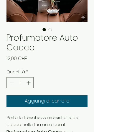
Profumatore Auto
Cocco
Prezzo
12,00 CHF
Quantità
*
Aggiungi al carrello
Porta la freschezza irresistibile del
cocco nella tua auto con il
Profumatore Auto Cocco
di Le