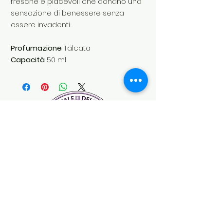
fresche e piacevoli che donano una
sensazione di benessere senza
essere invadenti.
Profumazione
Talcata
Capacità
50 ml
Soul's Spirit
Via Camara 24
6932 Breganzona (CH)