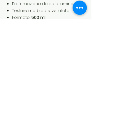
Profumazione dolce e luminosa
Texture morbida e vellutata
Formato:
500 ml
Distribuzione ufficiale in Svizzera
da Soul’s Spirit
Soul's Spirit
Via Camara 24
6932 Breganzona (CH)