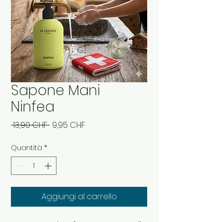
Sapone Mani
Ninfea
Prezzo
Prezzo
 13,90 CHF 
9,95 CHF
regolare
scontato
Quantità
*
Aggiungi al carrello