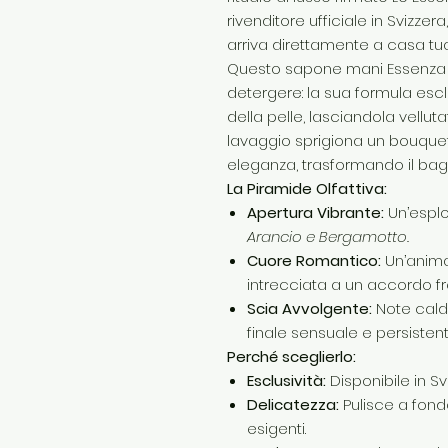
rivenditore ufficiale in Svizzer
arriva direttamente a casa tua
Questo sapone mani Essenza J 
detergere: la sua formula esclu
della pelle, lasciandola vellu
lavaggio sprigiona un bouque
eleganza, trasformando il bag
La Piramide Olfattiva:
Apertura Vibrante:
Un’esplo
Arancio e Bergamotto.
Cuore Romantico:
Un’anima
intrecciata a un accordo fr
Scia Avvolgente:
Note cald
finale sensuale e persistent
Perché sceglierlo:
Esclusività:
Disponibile in Svi
Delicatezza:
Pulisce a fond
esigenti.