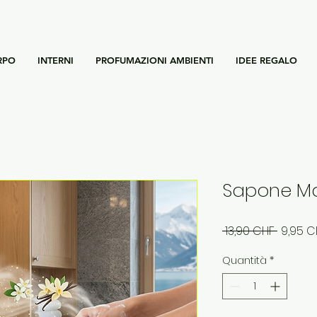
RPO
INTERNI
PROFUMAZIONI AMBIENTI
IDEE REGALO
Sapone Man
Prezzo
 13,90 CHF 
9,95 C
regola
Quantità
*