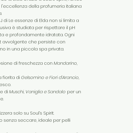
a, l'eccellenza della profumeria italiana
.
di Le essenze di Elda non si limita a
siva è studiata per rispettare il pH
tata e profondamente idratata. Ogni
t avvolgente che persiste con
no in una piccola spa privata.
sione di freschezza con
Mandarino,
 fiorita di
Gelsomino e Fiori d’Arancio,
esco.
e di
Muschi, Vaniglia e Sandalo
per un
e.
zzera solo su Soul’s Spirit.
o senza seccare, ideale per pelli