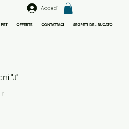
Accedi
PET
OFFERTE
CONTATTACI
SEGRETI DEL BUCATO
i "J"
Prezzo
HF
re
scontato