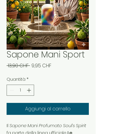
Sapone Mani Sport
Prezzo
Prezzo
 13,90 CHF 
9,95 CHF
regolare
scontato
Quantità
*
Aggiungi al carrello
Il
Sapone Mani Profumato Soul’s Spirit
fa parte della linea ufficiale
Le