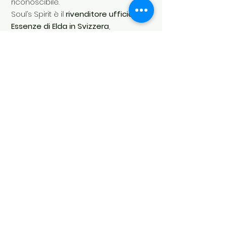
riconoscibile.
Soul’s Spirit è il
rivenditore ufficiale Le
Essenze di Elda in Svizzera
,
garantendo autenticità, disponibilità
immediata e assistenza dedicata.
Soul's Spirit
Via Camara 24
6932 Breganzona (CH)
+41 ( 0 ) 797160676