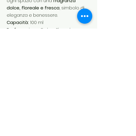
ogni spazio con una
fragranza
dolce, floreale e fresca
, simbolo di
eleganza e benessere.
Capacità:
100 ml
Profumazione:
Dolce, Floreale,
Fresca
SKU:
LA00130SAM.010
Soul's Spirit
Via Camara 24