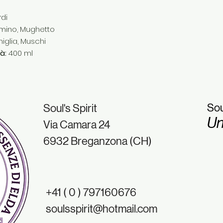
rdi
mino, Mughetto
iglia, Muschi
à:
400 ml
Sou
Soul's Spirit
Un
Via Camara 24
6932 Breganzona (CH)
+41 ( 0 ) 797160676
soulsspirit@hotmail.com