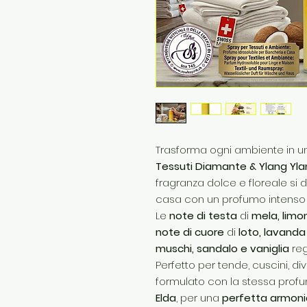
Trasforma ogni ambiente in un
Tessuti Diamante & Ylang Yl
fragranza dolce e floreale si d
casa con un profumo intenso e
Le
note di testa
di
mela, limo
note di cuore
di
loto, lavanda
muschi, sandalo e vaniglia
reg
Perfetto per tende, cuscini, div
formulato con la stessa prof
Elda
, per una
perfetta armonia