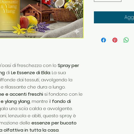
Aggi
’oasi di freschezza con lo
Spray per
ang
di
Le Essenze di Elda
. La sua
iffonde dai tessuti, avvolgendo la
 rilassante che dura a lungo.
ne e accenti freschi
si fondono con le
 e ylang ylang
, mentre il
fondo di
ala una scia calda e avvolgente.
ani, lenzuola e abiti, questo spray è
umazione delle
essenze per bucato
 olfattiva in tutta la casa
.