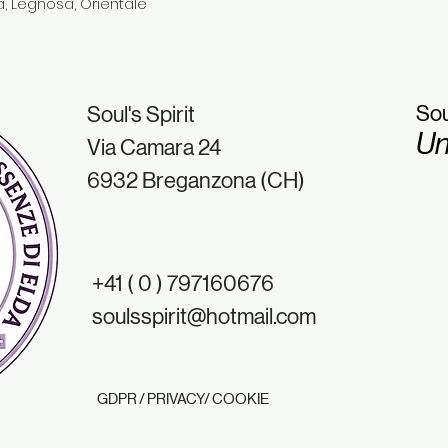
a, Legnosa, Orientale
Sou
Soul's Spirit
Un
Via Camara 24
6932 Breganzona (CH)
+41 ( 0 ) 797160676
soulsspirit@hotmail.com
GDPR / PRIVACY/ COOKIE