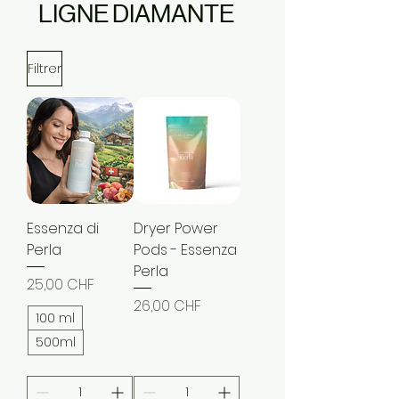
LIGNE DIAMANTE
Filtrer
Essenza di
Dryer Power
Perla
Pods - Essenza
Perla
Prix
25,00 CHF
Prix
26,00 CHF
100 ml
500ml