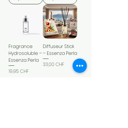
Fragrance
Diffuseur Stick
Hydrosoluble –
– Essenza Perla
Essenza Perla
Prix
33,00 CHF
Prix
19,95 CHF
Ajouter au
Ajouter au
panier
panier