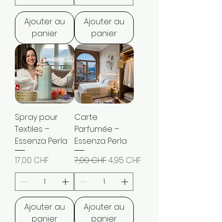
Ajouter au
Ajouter au
panier
panier
Spray pour
Carte
Textiles –
Parfumée –
Essenza Perla
Essenza Perla
Prix
Prix original
Prix promotionnel
17,00 CHF
7,00 CHF
4,95 CHF
Ajouter au
Ajouter au
panier
panier