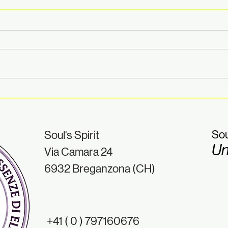
Finalmente siamo tornati!
Esse
prof
⭐ TIPS & TRICKS BY SOUL'S
aspe
SPIRIT
chi 
Sou
Soul's Spirit
- Ti
Un
Via Camara 24
Spiri
6932 Breganzona (CH)
+41 ( 0 ) 797160676