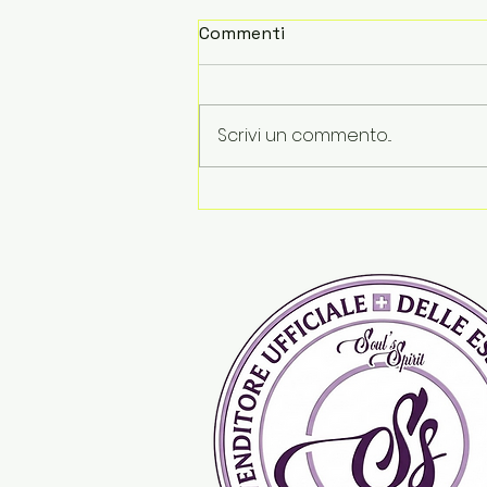
Commenti
Scrivi un commento...
Le vacanze finiscono. Le
emozioni restano...Tips &
Tricks by Soul's Spirit