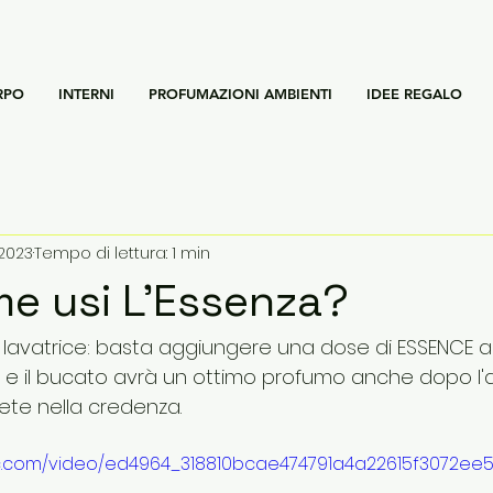
RPO
INTERNI
PROFUMAZIONI AMBIENTI
IDEE REGALO
2023
Tempo di lettura: 1 min
me usi L'Essenza?
n lavatrice: basta aggiungere una dose di ESSENCE a
e il bucato avrà un ottimo profumo anche dopo l'
tete nella credenza.
tic.com/video/ed4964_318810bcae474791a4a22615f3072ee5/