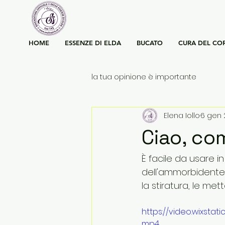
HOME
ESSENZE DI ELDA
BUCATO
CURA DEL CO
la tua opinione è importante
Elena Iollo
6 gen 
Ciao, co
È facile da usare i
dell'ammorbidente 
la stiratura, le met
https://video.wixsta
mp4