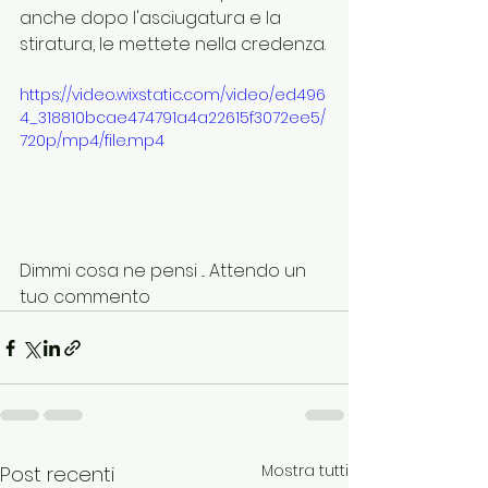
anche dopo l'asciugatura e la 
stiratura, le mettete nella credenza.
https://video.wixstatic.com/video/ed496
4_318810bcae474791a4a22615f3072ee5/
720p/mp4/file.mp4
Dimmi cosa ne pensi ... Attendo un 
tuo commento 
Mostra tutti
Post recenti