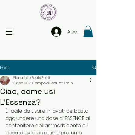
Accedi
Post
Elena Iollo Soul's Spirit
6 gen 2023
Tempo di lettura: 1 min
Ciao, come usi
L'Essenza?
È facile da usare in lavatrice: basta 
aggiungere una dose di ESSENCE al 
contenitore dell'ammorbidente e il 
bucato avrà un ottimo profumo 