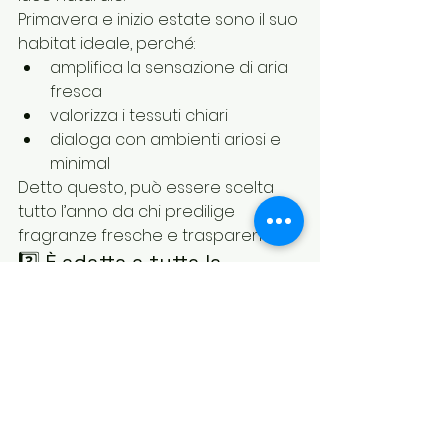
Primavera e inizio estate sono il suo 
habitat ideale, perché:
amplifica la sensazione di aria 
fresca
valorizza i tessuti chiari
dialoga con ambienti ariosi e 
minimal
Detto questo, può essere scelta 
tutto l’anno da chi predilige 
fragranze fresche e trasparenti.
3️⃣ È adatta a tutta la 
famiglia?
Sì.Grazie al suo equilibrio olfattivo, 
LUCE è una fragranza 
trasversale e 
raffinata
, adatta sia per la 
biancheria da letto sia per 
l’abbigliamento quotidiano.
Non è dolce, non è speziata, non è 