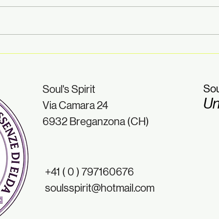
Finalmente siamo tornati!
Esse
prof
⭐ TIPS & TRICKS BY SOUL'S
aspe
SPIRIT
chi 
Sou
Soul's Spirit
- Ti
Un
Via Camara 24
Spiri
6932 Breganzona (CH)
+41 ( 0 ) 797160676
soulsspirit@hotmail.com