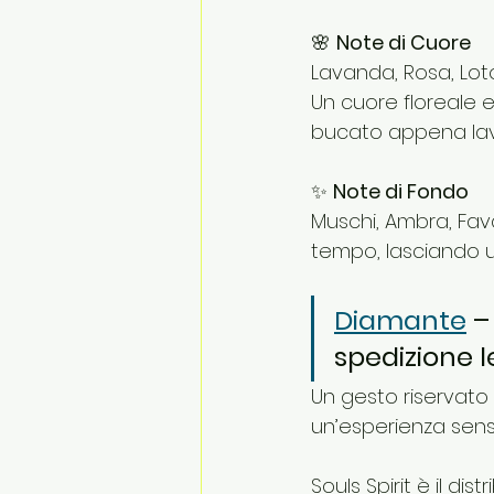
🌸 
Note di Cuore
Lavanda, Rosa, Lot
Un cuore floreale e
bucato appena lav
✨ 
Note di Fondo
Muschi, Ambra, Fav
tempo, lasciando u
Diamante
 –
spedizione l
Un gesto riservato 
un’esperienza senso
Souls Spirit è il dis