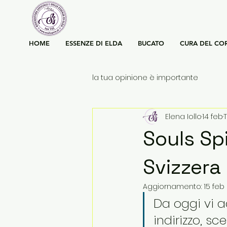
HOME
ESSENZE DI ELDA
BUCATO
CURA DEL CO
la tua opinione è importante
Elena Iollo
14 feb
T
Souls Spi
Svizzera 
Aggiornamento:
15 feb
Da oggi vi 
indirizzo, s