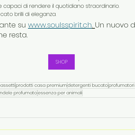
 capaci di rendere il quotidiano straordinario.
cato brilli di eleganza.
ante su 
www.soulsspirit.ch
. 
Un nuovo d
e resta.
SHOP
assetti
prodotti casa premium
detergenti bucato
profumatori
ndele profumato
essenza per animali