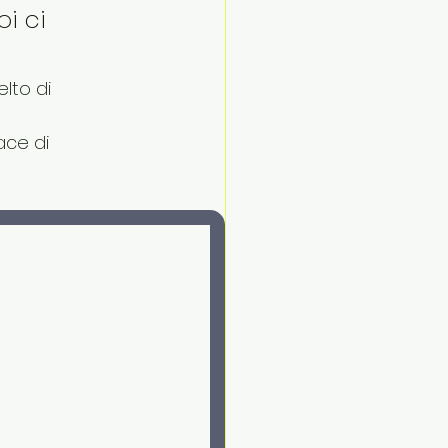
i ci 
lto di 
ace di 