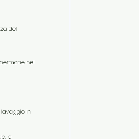
za del 
 permane nel 
 
 lavaggio in 
da, e 