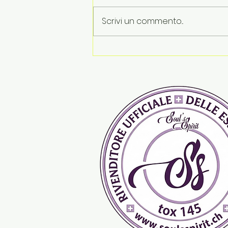
Scrivi un commento...
Le vacanze finiscono. Le
emozioni restano...Tips &
Tricks by Soul's Spirit