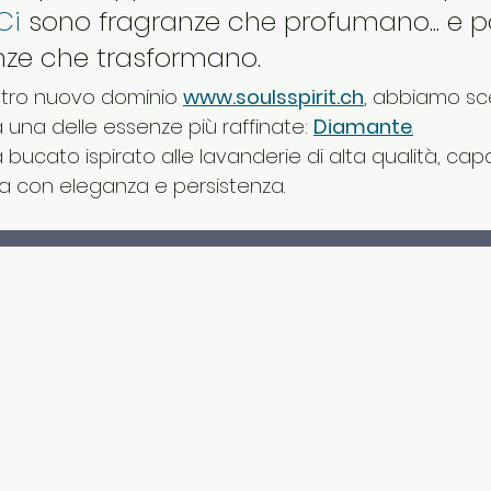
Ci
 sono fragranze che profumano... e po
nze che trasformano.
ostro nuovo dominio 
www.soulsspirit.ch
, abbiamo sce
a una delle essenze più raffinate: 
Diamante
.
ucato ispirato alle lavanderie di alta qualità, cap
ra con eleganza e persistenza.