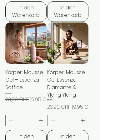
In den
In den
Warenkorb
Warenkorb
Körper-Mousse-
Körper-Mousse-
Gel – Essenza
Gel Essenza
Soffice
Diamante &
Ylang Ylang
Standardpreis
Sale-Preis
23,90 CHF
19,95 CHF
Standardpreis
Sale-Preis
23,90 CHF
19,95 CHF
In den
In den