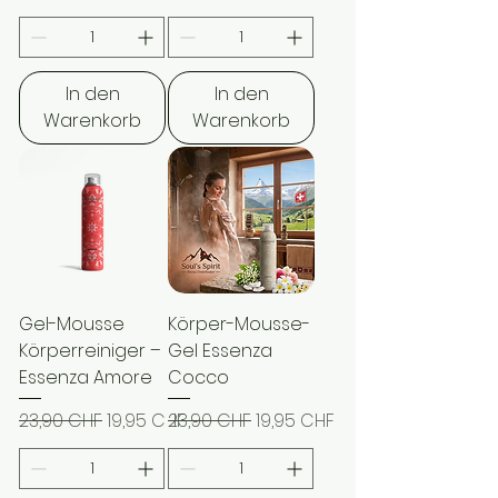
In den
In den
Warenkorb
Warenkorb
Gel-Mousse
Körper-Mousse-
Körperreiniger –
Gel Essenza
Essenza Amore
Cocco
Standardpreis
Sale-Preis
Standardpreis
Sale-Preis
23,90 CHF
19,95 CHF
23,90 CHF
19,95 CHF