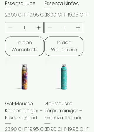
Essenza Luce
Essenza Ninfea
Standardpreis
Sale-Preis
Standardpreis
Sale-Preis
23,90 CHF
19,95 CHF
23,90 CHF
19,95 CHF
In den
In den
Warenkorb
Warenkorb
Gel-Mousse
Gel-Mousse
Körperreiniger –
Körperreiniger –
Essenza Sport
Essenza Thomas
Standardpreis
Sale-Preis
Standardpreis
Sale-Preis
23,90 CHF
19,95 CHF
23,90 CHF
19,95 CHF