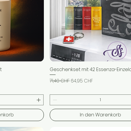
t
icht
Geschenkset mit 42 Essenza-Einze
Schnellansicht
Standardpreis
Sale-Preis
71,40 CHF
64,95 CHF
enkorb
In den Warenkorb