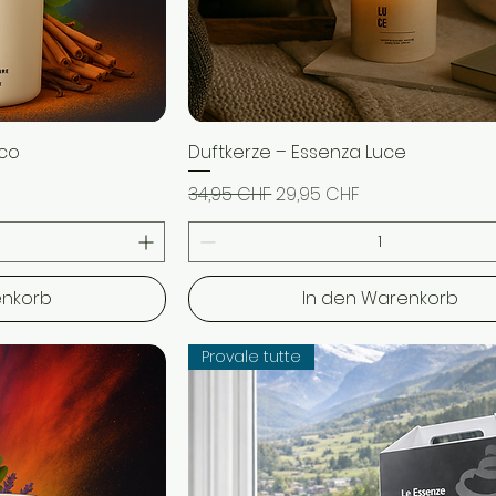
cco
icht
Duftkerze – Essenza Luce
Schnellansicht
Standardpreis
Sale-Preis
34,95 CHF
29,95 CHF
enkorb
In den Warenkorb
Provale tutte