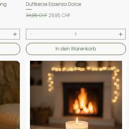
ang
Duftkerze Essenza Dolce
Schnellansicht
Standardpreis
Sale-Preis
34,95 CHF
29,95 CHF
In den Warenkorb