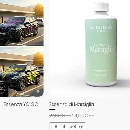
 – Essenza YO GO
icht
Essenza di Marsiglia
Schnellansicht
Standardpreis
Sale-Preis
27,00 CHF
24,95 CHF
100 ml
500ml