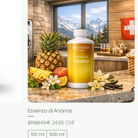
Essenza di Ananas
Schnellansicht
Standardpreis
Sale-Preis
27,00 CHF
24,95 CHF
100 ml
500 ml