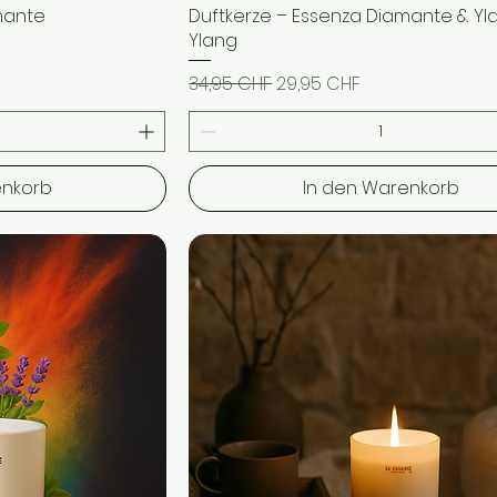
mante
icht
Duftkerze – Essenza Diamante & Yl
Schnellansicht
Ylang
Standardpreis
Sale-Preis
34,95 CHF
29,95 CHF
enkorb
In den Warenkorb