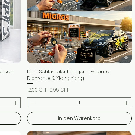
ldosen
Duft-Schlüsselanhänger – Essenza
Schnellansicht
Diamante & Ylang Ylang
Standardpreis
Sale-Preis
12,00 CHF
9,95 CHF
In den Warenkorb