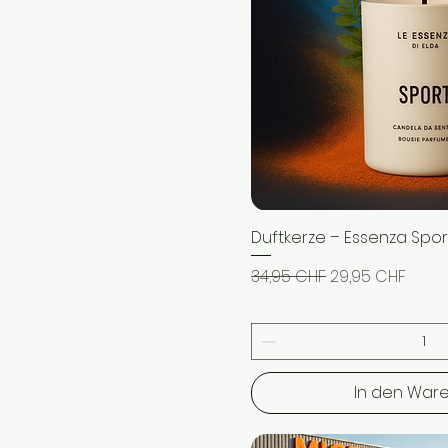
Duftkerze – Essenza Spor
Schnellans
Standardpreis
Sale-Preis
34,95 CHF
29,95 CHF
In den War