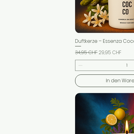
Duftkerze – Essenza Co
Schnellans
Standardpreis
Sale-Preis
34,95 CHF
29,95 CHF
In den War