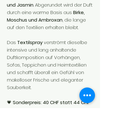
und Jasmin
. Abgerundet wird der Duft
durch eine warme Basis aus
Birke,
Moschus und Ambroxan
, die lange
auf den Textilien erhalten bleibt.
Das
Textilspray
verströmt dieselbe
intensive und lang anhaltende
Duftkomposition auf Vorhängen,
Sofas, Teppichen und Heimtextilien
und schafft überall ein Gefühl von
makelloser Frische und eleganter
Sauberkeit.
💗
Sonderpreis:
40 CHF statt 44 CHF
Das ideale Duo für alle, die einen
durchgängigen Duft auf Wäsche und
Wohntextilien lieben und sich das
Gefühl frisch gefallenen Schnees in