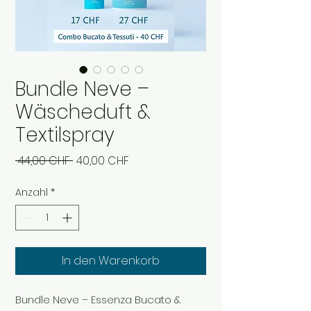
Bundle Neve –
Wäscheduft &
Textilspray
Standardpreis
Sale-
 44,00 CHF 
40,00 CHF
Preis
Anzahl
*
In den Warenkorb
Bundle Neve – Essenza Bucato &