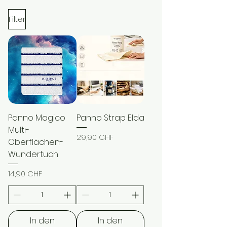
Filter
Panno Magico
Panno Strap Elda
Multi-
Preis
29,90 CHF
Oberflächen-
Wundertuch
Preis
14,90 CHF
In den
In den