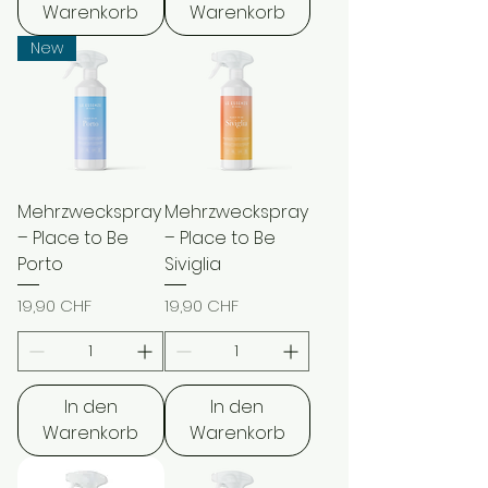
Warenkorb
Warenkorb
New
Mehrzweckspray
Mehrzweckspray
– Place to Be
– Place to Be
Porto
Siviglia
Preis
Preis
19,90 CHF
19,90 CHF
In den
In den
Warenkorb
Warenkorb