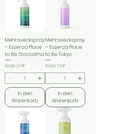
Mehrzweckspray
Mehrzweckspray
– Essenza Place
– Essenza Place
to Be Stoccolma
to Be Tokyo
Preis
Preis
19,90 CHF
19,90 CHF
In den
In den
Warenkorb
Warenkorb