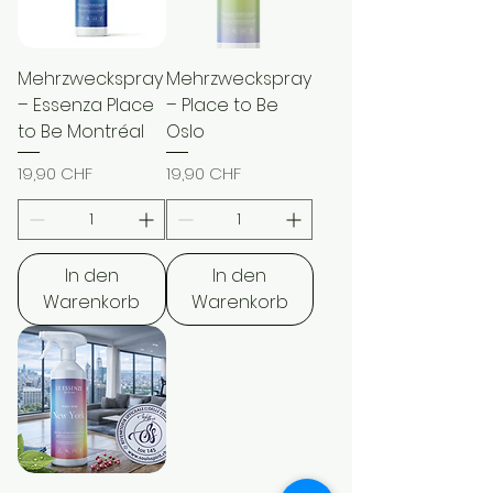
Mehrzweckspray
Mehrzweckspray
– Essenza Place
– Place to Be
to Be Montréal
Oslo
Preis
Preis
19,90 CHF
19,90 CHF
In den
In den
Warenkorb
Warenkorb