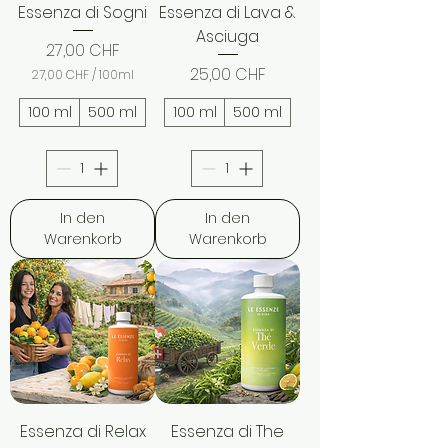
Essenza di Sogni
Essenza di Lava &
Asciuga
Preis
27,00 CHF
Preis
25,00 CHF
27,00 CHF
/
100ml
2
7
100 ml
500 ml
100 ml
500 ml
,
0
0
C
H
In den
In den
F
p
Warenkorb
Warenkorb
r
o
1
0
0
M
i
l
l
i
l
i
Essenza di Relax
Essenza di The
t