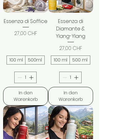
Essenza di Soffice
Essenza di
Diamante &
Preis
27,00 CHF
Ylang-Ylang
Preis
27,00 CHF
100 ml
500ml
100 ml
500 ml
In den
In den
Warenkorb
Warenkorb