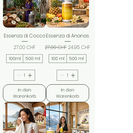
Essenza di Cocco
Essenza di Ananas
Preis
Standardpreis
Sale-Preis
27,00 CHF
27,00 CHF
24,95 CHF
100ml
500 ml
100 ml
500 ml
In den
In den
Warenkorb
Warenkorb