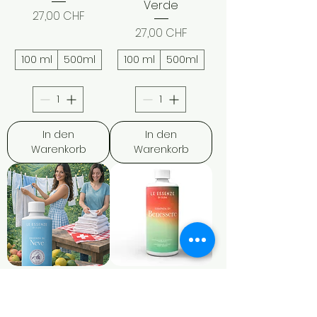
Verde
e
Preis
27,00 CHF
r
Preis
27,00 CHF
100 ml
500ml
100 ml
500ml
In den
In den
Warenkorb
Warenkorb
Essenza di Neve
Essenza di
Benessere
Preis
27,00 CHF