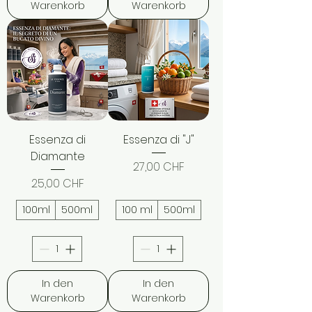
Warenkorb
Warenkorb
Essenza di
Essenza di "J"
Diamante
Preis
27,00 CHF
Preis
25,00 CHF
100ml
500ml
100 ml
500ml
In den
In den
Warenkorb
Warenkorb