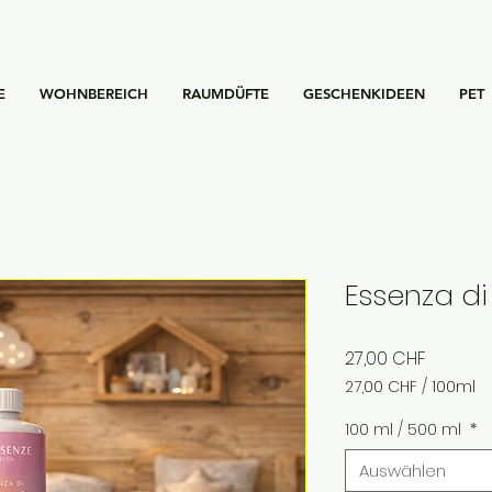
E
WOHNBEREICH
RAUMDÜFTE
GESCHENKIDEEN
PET
Essenza di
Preis
27,00 CHF
27,00 CHF
/
100ml
27,00 CHF
pro
100 ml / 500 ml
*
100
Milliliter
Auswählen