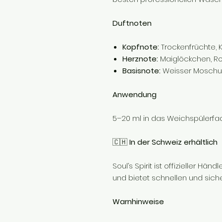
Duftnoten
Kopfnote:
Trockenfrüchte, K
Herznote:
Maiglöckchen, R
Basisnote:
Weisser Moschus,
Anwendung
5–20 ml in das Weichspülerf
🇨🇭
In der Schweiz erhältlich
Soul’s Spirit ist offizieller Hä
und bietet schnellen und sich
Warnhinweise