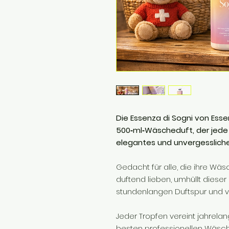
Die Essenza di Sogni von Essen
500‑ml‑Wäscheduft, der jede 
elegantes und unvergessliche
Gedacht für alle, die ihre Wäs
duftend lieben, umhüllt dieser D
stundenlangen Duftspur und ver
Jeder Tropfen vereint jahrela
besten professionellen Wäsch