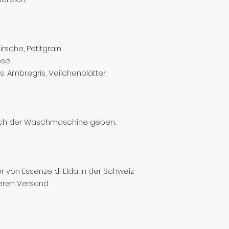
irsche, Petitgrain
ose
 Ambregris, Veilchenblätter
ach der Waschmaschine geben.
ndler von Essenze di Elda in der Schweiz
eren Versand.