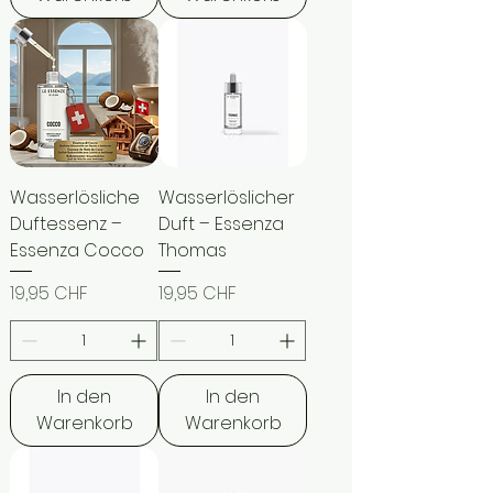
Wasserlösliche
Wasserlöslicher
Duftessenz –
Duft – Essenza
Essenza Cocco
Thomas
Preis
Preis
19,95 CHF
19,95 CHF
In den
In den
Warenkorb
Warenkorb