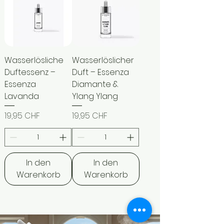
Wasserlösliche
Wasserlöslicher
Duftessenz –
Duft – Essenza
Essenza
Diamante &
Lavanda
Ylang Ylang
Preis
Preis
19,95 CHF
19,95 CHF
In den
In den
Warenkorb
Warenkorb