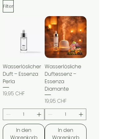
Filter
Wasserlöslicher
Wasserlösliche
Duft – Essenza
Duftessenz –
Perla
Essenza
Diamante
Preis
19,95 CHF
Preis
19,95 CHF
In den
In den
Warenkorb
Warenkorb