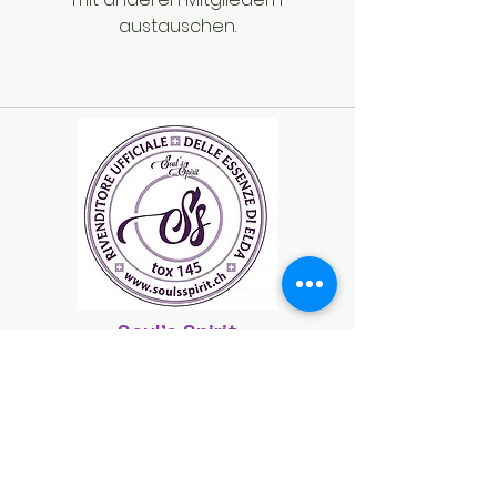
austauschen.
Soul's Spirit
Via Camara 24
6932 Breganzona
(CH)
+41 ( 0 ) 797160676
soulsspirit@hotmail.com