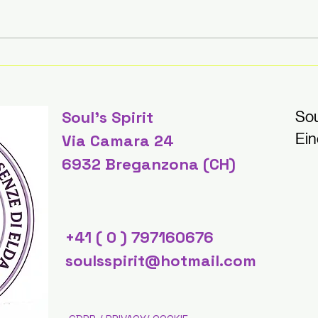
Esse
Endlich sind wir zurück! ⭐
perf
TIPS & TRICKS BY SOUL'S
auf 
SPIRIT
und 
Soul's Spirit
Sou
ver
Ein
Via Camara 24
& Tr
6932 Breganzona (CH)
+41 ( 0 ) 797160676
soulsspirit@hotmail.com