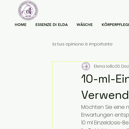
HOME
ESSENZE DI ELDA
WÄSCHE
KÖRPERPFLEG
la tua opinione è importante
Elena Iollo
20. Dez
10-ml-Ei
Verwend
Möchten Sie eine n
Erwartungen entsp
10 ml Einzeldosis-B