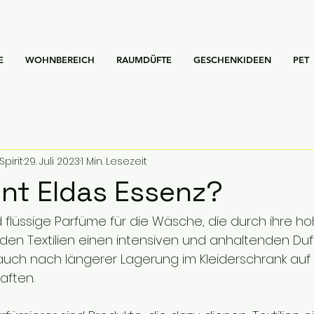
E
WOHNBEREICH
RAUMDÜFTE
GESCHENKIDEEN
PET
Spirit
29. Juli 2023
1 Min. Lesezeit
nt Eldas Essenz?
 flüssige Parfüme für die Wäsche, die durch ihre ho
den Textilien einen intensiven und anhaltenden Duft
auch nach längerer Lagerung im Kleiderschrank auf
aften.