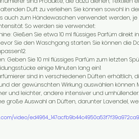
ümierer sind Produkte, die dazu dienen, Textilien e
altenden Duft zu verleihen. Sie können sowohl in de
s auch zum Händewaschen verwendet werden, je 
tensität. So werden sie verwendet:
ne: Gießen Sie etwa 10 ml flüssiges Parfüm direkt in
evor Sie den Waschgang starten. Sie können die Do
passen12.
 Geben Sie 10 ml flüssiges Parfüm zum letzten Spü
idungsstücke einige Minuten lang ein1.
ümierer sind in verschiedenen Düften erhältlich, di
und der gewünschten Wirkung auswählen können. 
her und leichter, andere intensiver und umhüllender. 
ne große Auswahl an Düften, darunter Lavendel, we
atic.com/video/ed4964_147acfb9b44c4950a53f7f39a972ca97