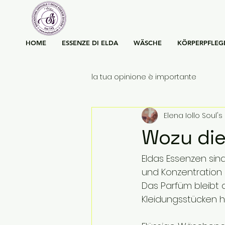
HOME
ESSENZE DI ELDA
WÄSCHE
KÖRPERPFLEG
la tua opinione è importante
Elena Iollo Soul's 
Wozu die
Eldas Essenzen sind
und Konzentration 
Das Parfüm bleibt 
Kleidungsstücken h