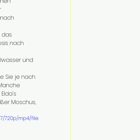
inen 
r 
nach 
 das 
sis nach 
lwasser und 
e Sie je nach 
Manche 
Elda's 
ißer Moschus, 
/720p/mp4/file.