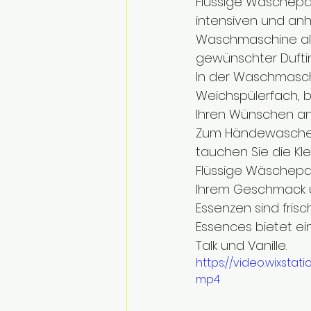
Flüssige Wäscheparf
intensiven und anh
Waschmaschine al
gewünschter Duftin
In der Waschmaschi
Weichspülerfach, b
Ihren Wünschen an
Zum Händewaschen:
tauchen Sie die Kle
Flüssige Wäscheparf
Ihrem Geschmack 
Essenzen sind frisc
Essences bietet ei
Talk und Vanille.
https://video.wixst
mp4