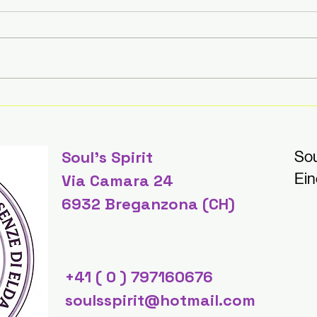
Esse
Endlich sind wir zurück! ⭐
perf
TIPS & TRICKS BY SOUL'S
auf 
SPIRIT
und 
Soul's Spirit
Sou
ver
Ein
Via Camara 24
& Tr
6932 Breganzona (CH)
+41 ( 0 ) 797160676
soulsspirit@hotmail.com