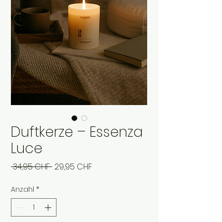
Duftkerze – Essenza
Luce
Standardpreis
Sale-
 34,95 CHF 
29,95 CHF
Preis
Anzahl
*