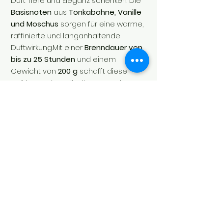
Duft Tiefe und Eleganz schenken. Die
Basisnoten
aus
Tonkabohne, Vanille
und Moschus
sorgen für eine warme,
raffinierte und langanhaltende
Duftwirkung.Mit einer
Brenndauer von
bis zu 25 Stunden
und einem
Gewicht von
200 g
schafft diese
Duftkerze eine stilvolle Atmosphäre
und erfüllt Ihr Zuhause mit einem
exklusiven, unvergesslichen Duft.