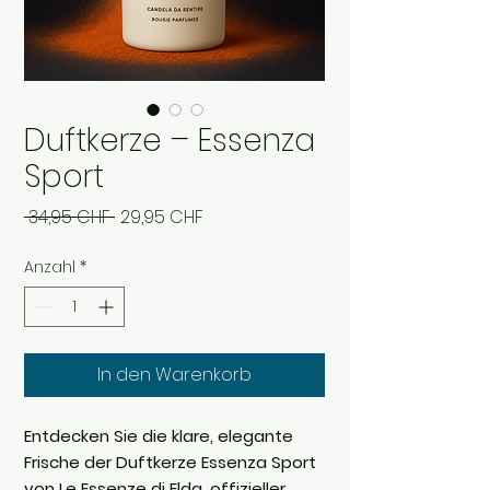
Duftkerze – Essenza
Sport
Standardpreis
Sale-
 34,95 CHF 
29,95 CHF
Preis
Anzahl
*
In den Warenkorb
Entdecken Sie die klare, elegante
Frische der Duftkerze Essenza Sport
von Le Essenze di Elda, offizieller