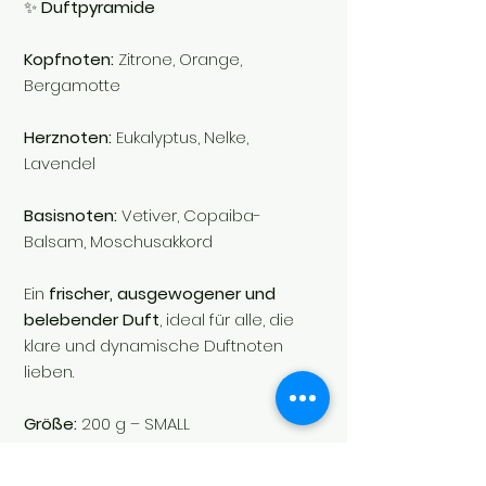
✨
Duftpyramide
Kopfnoten:
Zitrone, Orange,
Bergamotte
Herznoten:
Eukalyptus, Nelke,
Lavendel
Basisnoten:
Vetiver, Copaiba-
Balsam, Moschusakkord
Ein
frischer, ausgewogener und
belebender Duft
, ideal für alle, die
klare und dynamische Duftnoten
lieben.
Größe:
200 g – SMALL
Brenndauer:
bis zu 25 Stunden
SKU:
LA00516CP