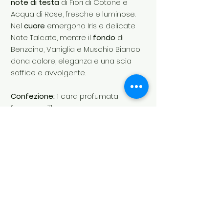
note di testa
di Fiori di Cotone e
Acqua di Rose, fresche e luminose.
Nel
cuore
emergono Iris e delicate
Note Talcate, mentre il
fondo
di
Benzoino, Vaniglia e Muschio Bianco
dona calore, eleganza e una scia
soffice e avvolgente.
Confezione:
1 card profumata
fragranza Thomas
SKU:
LA00370CA
Profumazione:
Dolce – Legnosa –
Talcata