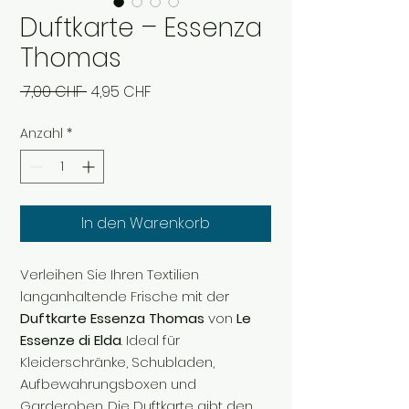
Duftkarte – Essenza
Thomas
Standardpreis
Sale-
 7,00 CHF 
4,95 CHF
Preis
Anzahl
*
In den Warenkorb
Verleihen Sie Ihren Textilien
langanhaltende Frische mit der
Duftkarte Essenza Thomas
von
Le
Essenze di Elda
. Ideal für
Kleiderschränke, Schubladen,
Aufbewahrungsboxen und
Garderoben. Die Duftkarte gibt den