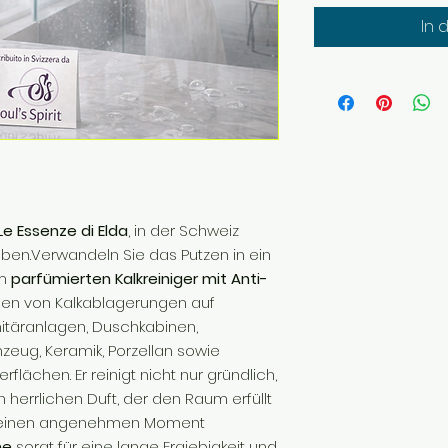
In 
Le Essenze di Elda
, in der Schweiz
eben.Verwandeln Sie das Putzen in ein
em
parfümierten Kalkreiniger mit Anti-
rnen von Kalkablagerungen auf
itäranlagen, Duschkabinen,
zeug, Keramik, Porzellan sowie
rflächen. Er reinigt nicht nur gründlich,
 herrlichen Duft, der den Raum erfüllt
in einen angenehmen Moment
he
sorgt für eine lange Ergiebigkeit und