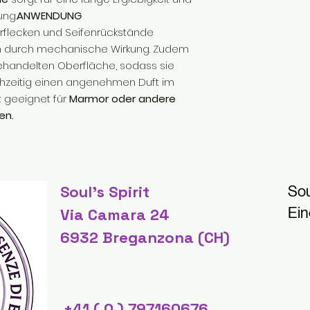
ng.
ANWENDUNG
erflecken und Seifenrückstände
ch durch mechanische Wirkung. Zudem
ehandelten Oberfläche, sodass sie
ichzeitig einen angenehmen Duft im
 geeignet für
Marmor oder andere
en.
Soul's Spirit
Sou
Ein
Via Camara 24
6932 Breganzona (CH)
+41 ( 0 ) 797160676