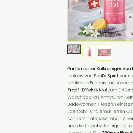
Parfümierter Kalkreiniger von 
exklusiv von
Soul’s Spirit
vertri
sinnliches Erlebnis mit unser
Tropf-Effekt
!Ideal zum Entfe
Waschbecken, Armaturen, San
Badewannen, Fliesen, Feinstein
Edelstahl- und emaillierten Obe
sondern hinterlässt auch einen
und die tägliche Reinigung 
verwandelt. Die
750-ml-Flasc