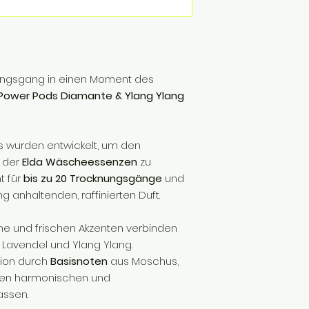
ungsgang in einen Moment des
 Power Pods Diamante & Ylang Ylang
 wurden entwickelt, um den
t der
Elda Wäscheessenzen
zu
t für
bis zu 20 Trocknungsgänge
und
g anhaltenden, raffinierten Duft.
one und frischen Akzenten verbinden
 Lavendel und Ylang Ylang.
tion durch
Basisnoten
aus Moschus,
inen harmonischen und
assen.