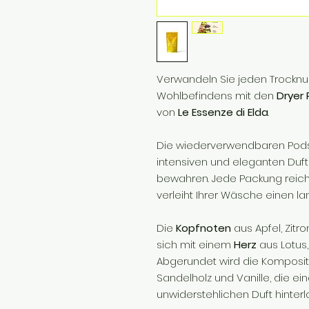
Verwandeln Sie jeden Trockn
Wohlbefindens mit den
Dryer
von
Le Essenze di Elda
.
Die wiederverwendbaren Pods
intensiven und eleganten Duf
bewahren. Jede Packung reich
verleiht Ihrer Wäsche einen lan
Die
Kopfnoten
aus Apfel, Zitr
sich mit einem
Herz
aus Lotus,
Abgerundet wird die Komposi
Sandelholz und Vanille, die e
unwiderstehlichen Duft hinterl