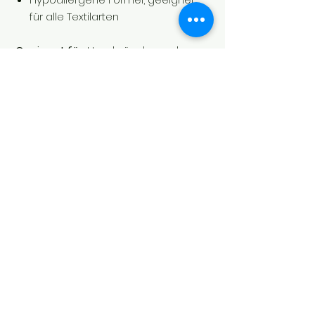
für alle Textilarten
Geeignet für:
Handwäsche und
Maschinenwäsche
Inhalt:
1000 ml
Mit
Elda Soft
wird Ihre Wäsche vom
ersten Waschgang an angenehm
weich, hygienisch sauber und herrlich
gepflegt. Probieren Sie es aus!