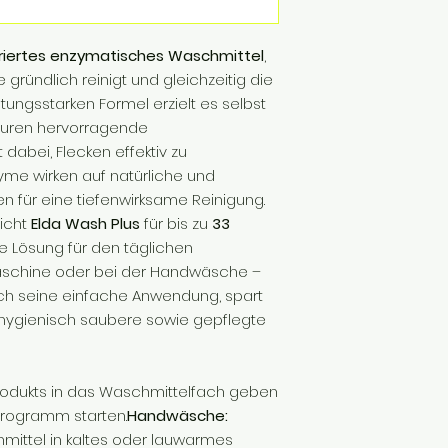
riertes enzymatisches Waschmittel
,
ründlich reinigt und gleichzeitig die
stungsstarken Formel erzielt es selbst
turen hervorragende
 dabei, Flecken effektiv zu
yme wirken auf natürliche und
n für eine tiefenwirksame Reinigung.
icht
Elda Wash Plus
für bis zu
33
le Lösung für den täglichen
schine oder bei der Handwäsche –
h seine einfache Anwendung, spart
 hygienisch saubere sowie gepflegte
rodukts in das Waschmittelfach geben
ogramm starten.
Handwäsche:
mittel in kaltes oder lauwarmes