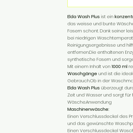
Elda Wash Plus
ist ein
konzent
das weisse und bunte Wäsche g
Fasern schont. Dank seiner lei
bei niedrigen Waschtempera
Reinigungsergebnisse und hilft
entfernen.Die enthaltenen Enz
synthetische Fasern und sorge
Mit einem Inhalt von
1000 ml
re
Waschgänge
und ist die idea
Gebrauch.Ob in der Waschma
Elda Wash Plus
überzeugt durc
Zeit und Wasser und sorgt für
Wäsche.Anwendung
Maschinenwäsche:
Einen Verschlussdeckel des P
und das gewünschte Waschpr
Einen Verschlussdeckel Wasch