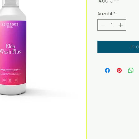
Preis
14,00 CHF
Anzahl
*
In 