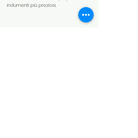
indumenti più preziosi.
Soul's Spirit
Via Camara 24
6932 Breganzona
(CH)