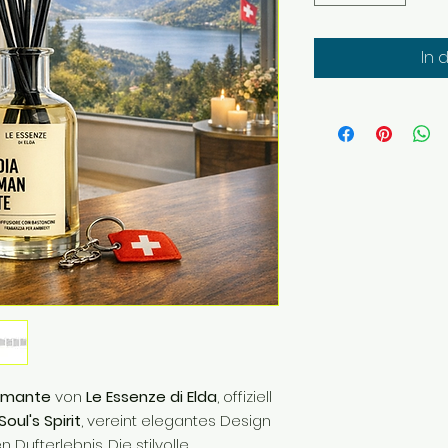
In 
iamante
von
Le Essenze di Elda
, offiziell
Soul's Spirit
, vereint elegantes Design
ufterlebnis. Die stilvolle