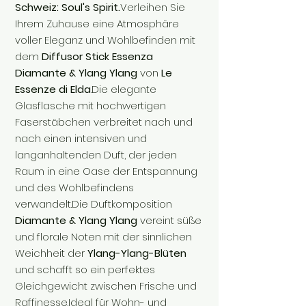
Schweiz: Soul's Spirit.
Verleihen Sie
Ihrem Zuhause eine Atmosphäre
voller Eleganz und Wohlbefinden mit
dem
Diffusor Stick Essenza
Diamante & Ylang Ylang
von
Le
Essenze di Elda
.Die elegante
Glasflasche mit hochwertigen
Faserstäbchen verbreitet nach und
nach einen intensiven und
langanhaltenden Duft, der jeden
Raum in eine Oase der Entspannung
und des Wohlbefindens
verwandelt.Die Duftkomposition
Diamante & Ylang Ylang
vereint süße
und florale Noten mit der sinnlichen
Weichheit der
Ylang-Ylang-Blüten
und schafft so ein perfektes
Gleichgewicht zwischen Frische und
Raffinesse.Ideal für Wohn- und