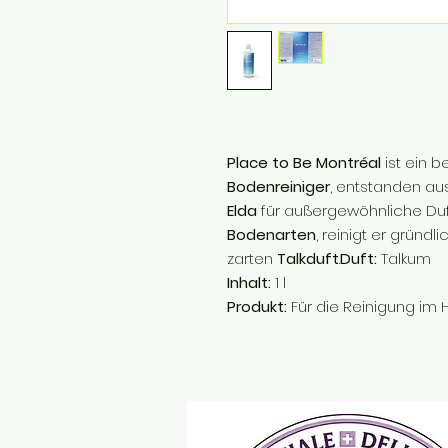
Place to Be Montréal
ist ein b
Bodenreiniger
, entstanden au
Elda
für außergewöhnliche Duf
Bodenarten
, reinigt er gründ
zarten
Talkduft
.
Duft:
Talkum
Inhalt:
1 l
Produkt:
Für die Reinigung im H