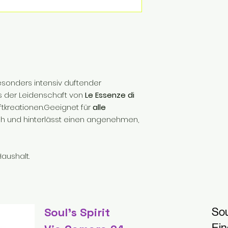
esonders intensiv duftender
s der Leidenschaft von
Le Essenze di
tkreationen.Geeignet für
alle
lich und hinterlässt einen angenehmen,
aushalt.
Soul's Spirit
Sou
Ein