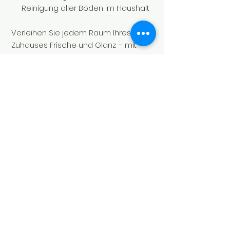
Reinigung aller Böden im Haushalt
Verleihen Sie jedem Raum Ihres
Zuhauses Frische und Glanz – mit
Place to Be Stockholm
von
Le
Essenze di Elda
.
Soul's Spirit
Via Camara 24
6932 Breganzona